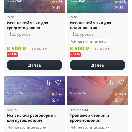
Maestro24
Maestro24
4.93
4.93
59
59
КУРС
КУРС
Испанский язык для
Испанский язык для
среднего уровня
начинающих
25 уроков
25 уроков
Иностранные языки
8 500 ₽
8 500 ₽
19 500 ₽
17 500 ₽
–56%
–51%
Далее
Далее
Maestro24
Maestro24
4.93
4.93
59
59
КНИГА
ПРАКТИКУМ
Испанский разговорник
Тренажер чтения и
для путешествий
произношения
Иностранные языки
Иностранные языки