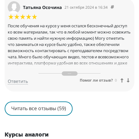
Татьяна Осочина
21 октября 2024 в 16:34
После обучения на курсе у меня остался бесконечный доступ
ко всем материалам, так что в любой момент можно освежить
свою память и найти нужную информацию) Могу отметить
что заниматься на курсе было удобно, также обеспечили
возможность контактировать с преподавателем посредством
чата. Много было обучающих видео, тестов и всевозможного
интерактива, платформа удобная во всех отношениях и даже
долго привыкать к ней не пришлось, несмотря на то, что я не
особо разбираюсь во всех этих технологиях. Онлайн-школу
Помог ли отзыв?
0
Ответить
готова порекомендовать каждому, кто хочет выучить
испанский
Читать все отзывы (59)
Курсы аналоги