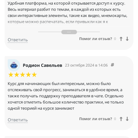
Удобная платформа, на которой открывается доступ к курсу.
Весь материал разбит по темам, в каждой из которых есть
свои интерактивные элементы, такие как видео, мнемокарты,
которые можно распечатать, если привыкли как я к
бумажным носителям в плане обучения. Занятия не занимали
много времени, что особенно порадовало, потому что
Помог ли отзыв?
0
Ответить
занятость у меня полная и было бы сложно совмещать
Родион Савельев
23 октября 2024 в 14:06
Курс для начинающих был интересным, можно было
отслеживать свой прогресс, заниматься в удобное время, а
также получать поддержку преподавателя в чате. Отдельно
хочется отметить большое количество практики, не только
одной теорией на курсе занимают
Помог ли отзыв?
0
Ответить