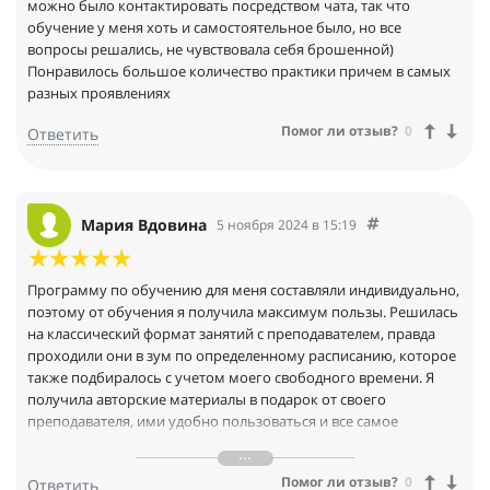
можно было контактировать посредством чата, так что
обучение у меня хоть и самостоятельное было, но все
вопросы решались, не чувствовала себя брошенной)
Понравилось большое количество практики причем в самых
разных проявлениях
Помог ли отзыв?
0
Ответить
Мария Вдовина
5 ноября 2024 в 15:19
Программу по обучению для меня составляли индивидуально,
поэтому от обучения я получила максимум пользы. Решилась
на классический формат занятий с преподавателем, правда
проходили они в зум по определенному расписанию, которое
также подбиралось с учетом моего свободного времени. Я
получила авторские материалы в подарок от своего
преподавателя, ими удобно пользоваться и все самое
основное по конкретным темам в них содержится. Я довольна
результатом, потому что не пришлось зубрить и тратить
Помог ли отзыв?
0
Ответить
много времени на занятия