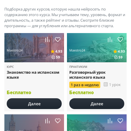
Подборка других курсов, которую нашла нейросеть по
содержанию этого курса. Мы учитываем тему, уровень, формат и
длительность, а также рейтинг и отзывы. Смотрите близкие
программы — для углубления или альтернативного старта.
Maestro24
Maestro24
4.93
4.93
59
59
КУРС
ПРАКТИКУМ
Знакомство на испанском
Разговорный урок
языке
испанского языка
1 урок
1 раз в неделю
Бесплатно
Бесплатно
Далее
Далее