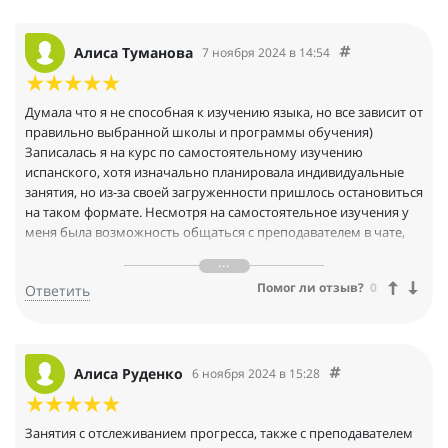
Алиса Туманова
7 ноября 2024 в 14:54
Думала что я не способная к изучению языка, но все зависит от
правильно выбранной школы и программы обучения)
Записалась я на курс по самостоятельному изучению
испанского, хотя изначально планировала индивидуальные
занятия, но из-за своей загруженности пришлось остановиться
на таком формате. Несмотря на самостоятельное изучения у
меня была возможность общаться с преподавателем в чате,
так что по всем вопросам я обращалась к ней и получала
обратную связь. К курсу у меня остался пожизненный доступ,
Помог ли отзыв?
0
Ответить
школа не задает ограничения в этом плане
Алиса Руденко
6 ноября 2024 в 15:28
Занятия с отслеживанием прогресса, также с преподавателем