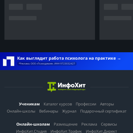
Как выглядит работа психолога на практике
*Реклама. ООО «Психодемия». ИНН 9723032427
Ученикам
Каталог курсов
Профессии
Авторы
Онлайн-школы
Вебинары
Журнал
Подарочный сертификат
Онлайн-школам
Размещение
Реклама
Сервисы
ИнфоХит.Студия
ИнфоХит.Трафик
ИнфоХит.Директ