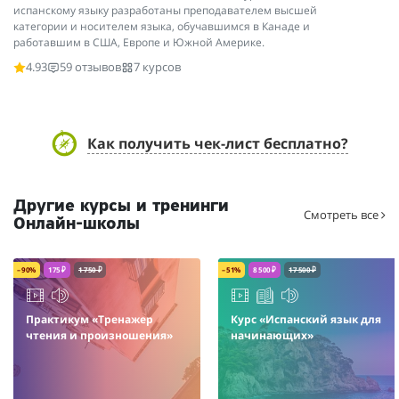
испанскому языку разработаны преподавателем высшей
категории и носителем языка, обучавшимся в Канаде и
работавшим в США, Европе и Южной Америке.
4.93
59 отзывов
7 курсов
Как получить чек-лист бесплатно?
Другие курсы и тренинги
Смотреть все
Онлайн-школы
– 90%
175 ₽
1 750 ₽
– 51%
8 500 ₽
17 500 ₽
Практикум «Тренажер
Курс «Испанский язык для
чтения и произношения»
начинающих»