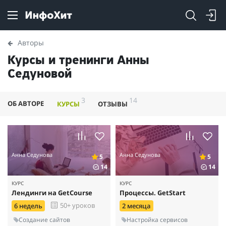
Авторы
Курсы и тренинги Анны
Седуновой
3
14
ОБ АВТОРЕ
КУРСЫ
ОТЗЫВЫ
Анна Седунова
Анна Седунова
5
5
14
14
КУРС
КУРС
Лендинги на GetCourse
Процессы. GetStart
50+ уроков
6 недель
2 месяца
Создание сайтов
Настройка сервисов