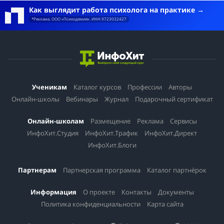
Как выглядит работа психолога на практике
*Реклама. ООО «Психодемия». ИНН 9723032427
Ученикам
Каталог курсов
Профессии
Авторы
Онлайн-школы
Вебинары
Журнал
Подарочный сертификат
Онлайн-школам
Размещение
Реклама
Сервисы
ИнфоХит.Студия
ИнфоХит.Трафик
ИнфоХит.Директ
ИнфоХит.Блоги
Партнерам
Партнерская программа
Каталог партнёрок
Информация
О проекте
Контакты
Документы
Политика конфиденциальности
Карта сайта