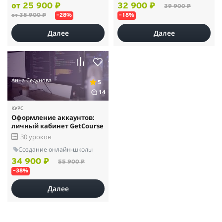
от 25 900 ₽
32 900 ₽
39 900 ₽
от 35 900 ₽
–28%
–18%
Далее
Далее
Анна Седунова
5
14
КУРС
Оформление аккаунтов:
личный кабинет GetCourse
30 уроков
Создание онлайн-школы
34 900 ₽
55 900 ₽
–38%
Далее